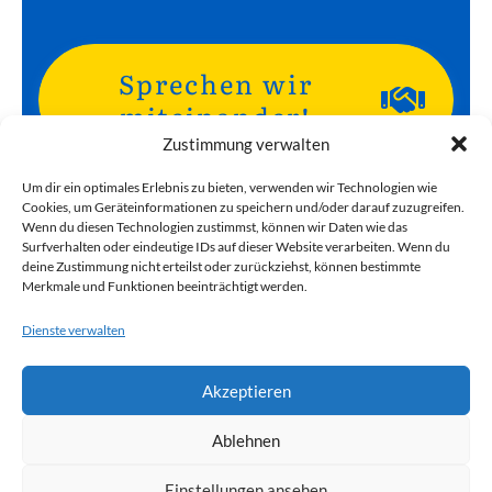
Sprechen wir
miteinander!
Zustimmung verwalten
Um dir ein optimales Erlebnis zu bieten, verwenden wir Technologien wie
Cookies, um Geräteinformationen zu speichern und/oder darauf zuzugreifen.
Kein Fan von Formularen? Dann schreiben
Wenn du diesen Technologien zustimmst, können wir Daten wie das
Surfverhalten oder eindeutige IDs auf dieser Website verarbeiten. Wenn du
Sie mir einfach eine E-Mail:
helmut@helmut-
deine Zustimmung nicht erteilst oder zurückziehst, können bestimmte
barz.com
Merkmale und Funktionen beeinträchtigt werden.
Dienste verwalten
Akzeptieren
IMPRESSUM
HAFTUNGSAUSSCHLUSS
COOKIE-RICHTLINIE
Ablehnen
DATENSCHUTZERKLÄRUNG
Einstellungen ansehen