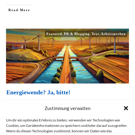
Read More
,
,
,
Featured
PR & Blogging
Text
Arbeitsproben
Energiewende? Ja, bitte!
Die letzten Atomkraftwerke sind abgeschaltet. Und jetzt? Isar 2,
Zustimmung verwalten
Emsland und Neckarwestheim 2 sind
...
Um dir ein optimales Erlebnis zu bieten, verwenden wir Technologien wie
Read More
Cookies, um Geräteinformationen zu speichern und/oder darauf zuzugreifen.
Wenn du diesen Technologien zustimmst, können wir Daten wie das