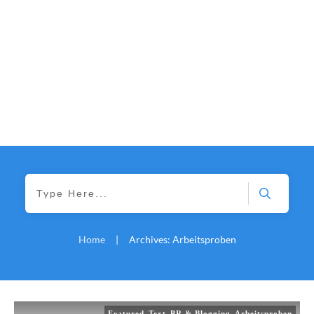
Home
|
Archives: Arbeitsproben
,
,
,
Featured
Text
PR & Blogging
Arbeitsproben