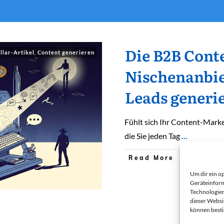
Die B2B Cont
illar-Artikel
,
Content generieren
Nischenanbie
Leads generi
Fühlt sich Ihr Content-Marke
die Sie jeden Tag
...
Read More
Um dir ein o
Geräteinform
Technologien
dieser Websi
können best