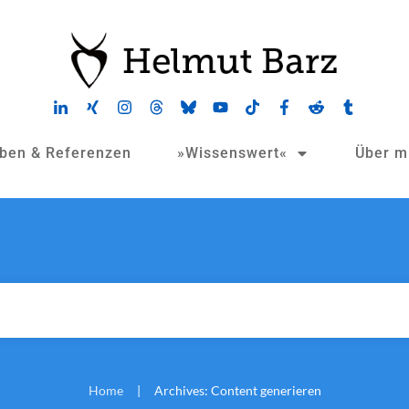
oben & Referenzen
»Wissenswert«
Über m
Home
Archives: Content generieren
|