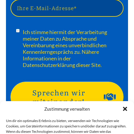
Ich stimme hiermit der Verarbeitung
meiner Daten zu Absprache und
Vereinbarung eines unverbindlichen
Kennenlerngesprächs zu. Nähere
Informationen in der
Datenschutzerklärung dieser Site.
Sprechen wir
miteinander!
Zustimmung verwalten
Um dir ein optimales Erlebnis zu bieten, verwenden wir Technologien wie
Cookies, um Geräteinformationen zu speichern und/oder darauf zuzugreifen.
Kein Fan von Formularen? Dann schreiben
Wenn du diesen Technologien zustimmst, können wir Daten wie das