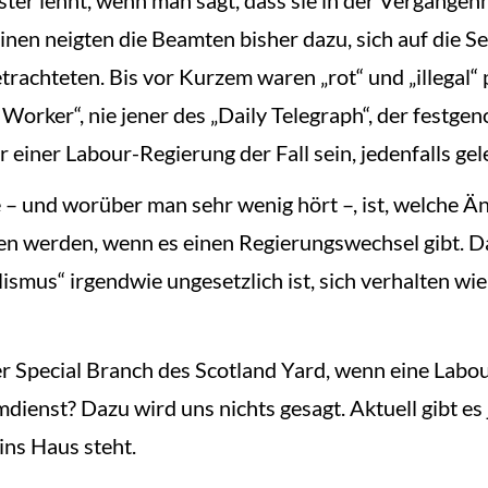
nen neigten die Beamten bisher dazu, sich auf die Seite
rachteten. Bis vor Kurzem waren „rot“ und „illegal“ 
 Worker“, nie jener des „Daily Telegraph“, der festg
 einer Labour-Regierung der Fall sein, jedenfalls gel
 – und worüber man sehr wenig hört –, ist, welche 
erden, wenn es einen Regierungswechsel gibt. Darf 
lismus“ irgendwie ungesetzlich ist, sich verhalten wi
der Special Branch des Scotland Yard, wenn eine Lab
dienst? Dazu wird uns nichts gesagt. Aktuell gibt e
ns Haus steht.