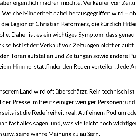
e aber eigentlich machen möchte: Verkäufer von Zeitu
 Welche Minderheit dabei herausgegriffen wird – ob
ie Legion of Christian Reformers, die kürzlich Hitle
Rolle. Daher ist es ein wichtiges Symptom, dass gena
 selbst ist der Verkauf von Zeitungen nicht erlaubt. A
or den Toren aufstellen und Zeitungen sowie andere
eiem Himmel stattfindenden Reden verteilen. Jede A
nserem Land wird oft überschätzt. Rein technisch ist
il der Presse im Besitz einiger weniger Personen; u
rseits ist die Redefreiheit real. Auf einem Podium 
 fast alles sagen, und, was vielleicht noch wichtiger
n usw. seine wahre Meinung zu äußern.