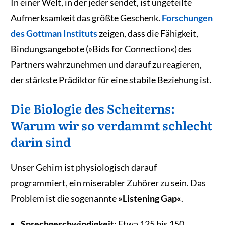
In einer Welt, in der jeder sendet, ist ungeteilte
Aufmerksamkeit das größte Geschenk.
Forschungen
des Gottman Instituts
zeigen, dass die Fähigkeit,
Bindungsangebote (»Bids for Connection«) des
Partners wahrzunehmen und darauf zu reagieren,
der stärkste Prädiktor für eine stabile Beziehung ist.
Die Biologie des Scheiterns:
Warum wir so verdammt schlecht
darin sind
Unser Gehirn ist physiologisch darauf
programmiert, ein miserabler Zuhörer zu sein. Das
Problem ist die sogenannte
»Listening Gap«
.
Sprechgeschwindigkeit:
Etwa 125 bis 150