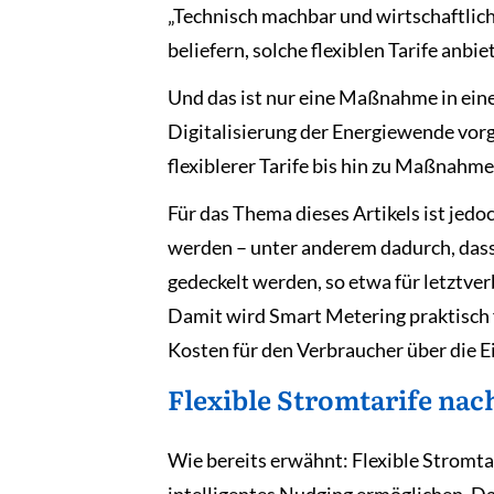
„Technisch machbar und wirtschaftlich
beliefern, solche flexiblen Tarife anbi
Und das ist nur eine Maßnahme in ein
Digitalisierung der Energiewende vorge
flexiblerer Tarife bis hin zu Maßnahm
Für das Thema dieses Artikels ist je
werden – unter anderem dadurch, dass 
gedeckelt werden, so etwa für letztv
Damit wird Smart Metering praktisch 
Kosten für den Verbraucher über die Ei
Flexible Stromtarife nac
Wie bereits erwähnt: Flexible Stromta
intelligentes Nudging ermöglichen. Dab