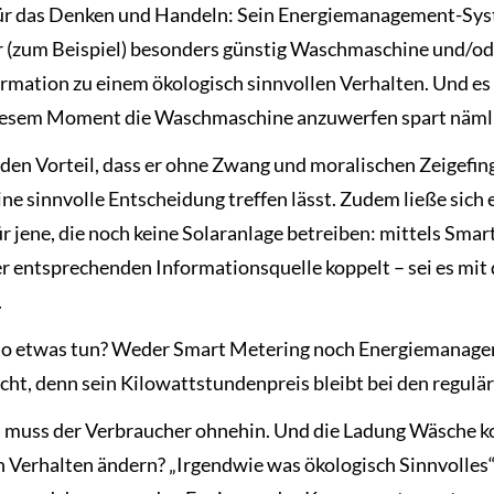
r das Denken und Handeln: Sein Energiemanagement-Syste
er (zum Beispiel) besonders günstig Waschmaschine und/od
rmation zu einem ökologisch sinnvollen Verhalten. Und es b
n diesem Moment die Waschmaschine anzuwerfen spart nämli
den Vorteil, dass er ohne Zwang und moralischen Zeigefing
ine sinnvolle Entscheidung treffen lässt. Zudem ließe sich e
ür jene, die noch keine Solaranlage betreiben: mittels Sm
 entsprechenden Informationsquelle koppelt – sei es mit
.
 so etwas tun? Weder Smart Metering noch Energiemanageme
ht, denn sein Kilowattstundenpreis bleibt bei den regulär
muss der Verbraucher ohnehin. Und die Ladung Wäsche kost
n Verhalten ändern? „Irgendwie was ökologisch Sinnvolles“ z