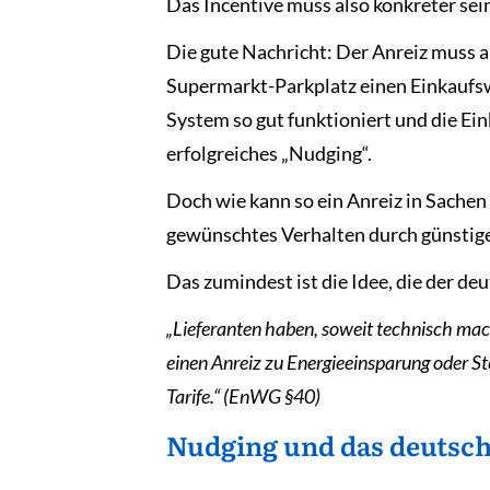
Das Incentive muss also konkreter s
Die gute Nachricht: Der Anreiz muss a
Supermarkt-Parkplatz einen Einkaufs
System so gut funktioniert und die Ein
erfolgreiches „Nudging“.
Doch wie kann so ein Anreiz in Sachen 
gewünschtes Verhalten durch günstige
Das zumindest ist die Idee, die der d
„Lieferanten haben, soweit technisch mach
einen Anreiz zu Energieeinsparung oder St
Tarife.“ (EnWG §40)
Nudging und das deutsc