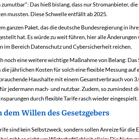
 zumutbar“: Das hieß bislang, dass nur Stromanbieter, di
eten mussten. Diese Schwelle entfällt ab 2025.
em ganzen Paket, das die deutsche Bundesregierung in ih
stellt hat. Es würde zu weit führen, hier alle Änderungen
en im Bereich Datenschutz und Cybersicherheit reichen.
doch noch eine weitere wichtige Maßnahme von Belang: Das
die jährlichen Kosten für solch eine flexible Messung auf
erbrauchende Haushalte mit einem Gesamtverbrauch von 3.
für jedermann mach- und nutzbar. Zudem, so zumindest d
nsparungen durch flexible Tarife rasch wieder eingespielt.
h dem Willen des Gesetzgebers
rife sind kein Selbstzweck, sondern sollen Anreize für die
ei geht es nicht um Wirtschaftlichkeit allein: Die Nutzun