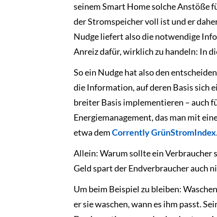
seinem Smart Home solche Anstöße fü
der Stromspeicher voll ist und er dah
Nudge liefert also die notwendige Info
Anreiz dafür, wirklich zu handeln: I
So ein Nudge hat also den entscheiden
die Information, auf deren Basis sich e
breiter Basis implementieren – auch f
Energiemanagement, das man mit einer
etwa dem
Corrently GrünStromIndex
Allein: Warum sollte ein Verbraucher
Geld spart der Endverbraucher auch nic
Um beim Beispiel zu bleiben: Waschen 
er sie waschen, wann es ihm passt. Sei