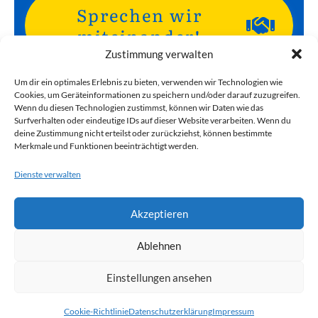
Sprechen wir
miteinander!
Zustimmung verwalten
Um dir ein optimales Erlebnis zu bieten, verwenden wir Technologien wie
Cookies, um Geräteinformationen zu speichern und/oder darauf zuzugreifen.
Kein Fan von Formularen? Dann schreiben
Wenn du diesen Technologien zustimmst, können wir Daten wie das
Surfverhalten oder eindeutige IDs auf dieser Website verarbeiten. Wenn du
Sie mir einfach eine E-Mail:
helmut@helmut-
deine Zustimmung nicht erteilst oder zurückziehst, können bestimmte
barz.com
Merkmale und Funktionen beeinträchtigt werden.
Dienste verwalten
Akzeptieren
IMPRESSUM
HAFTUNGSAUSSCHLUSS
COOKIE-RICHTLINIE
Ablehnen
DATENSCHUTZERKLÄRUNG
Einstellungen ansehen
Cookie-Richtlinie
Datenschutzerklärung
Impressum
Copyright
2025 by Helmut Barz
. Alle Rechte vorbehalten.